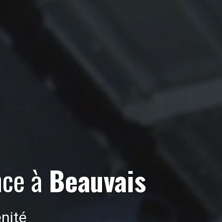
nce
à
Beauvais
nité